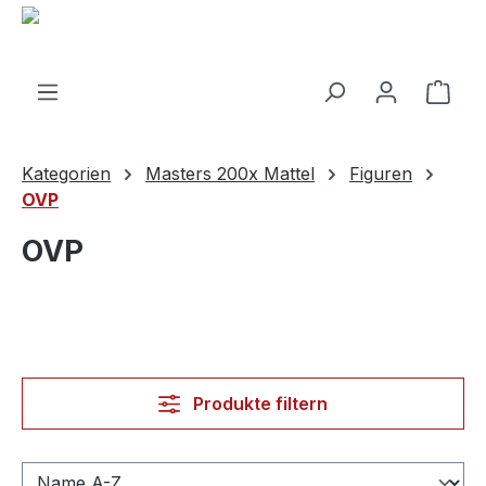
alt springen
Ware
Kategorien
Masters 200x Mattel
Figuren
OVP
OVP
Produkte filtern