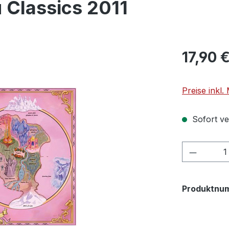
u Classics 2011
17,90 
Preise inkl
Sofort ver
Produkt
Produktnu