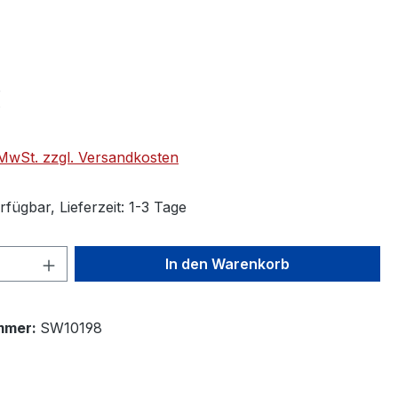
€
. MwSt. zzgl. Versandkosten
fügbar, Lieferzeit: 1-3 Tage
 Anzahl: Gib den gewünschten Wert ein 
In den Warenkorb
mmer:
SW10198