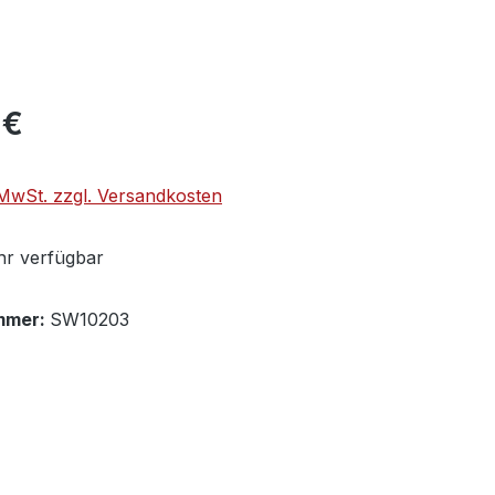
 €
. MwSt. zzgl. Versandkosten
r verfügbar
mmer:
SW10203