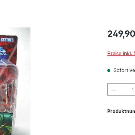
249,90
Preise inkl
Sofort ver
Produkt
Produktnu