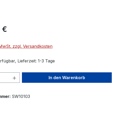
 €
. MwSt. zzgl. Versandkosten
fügbar, Lieferzeit: 1-3 Tage
 Anzahl: Gib den gewünschten Wert ein 
In den Warenkorb
mmer:
SW10103