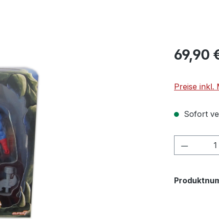
69,90 
Preise inkl
Sofort ver
Produkt
Produktnu