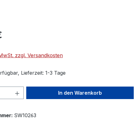
€
. MwSt. zzgl. Versandkosten
fügbar, Lieferzeit: 1-3 Tage
 Anzahl: Gib den gewünschten Wert ein 
In den Warenkorb
mmer:
SW10263