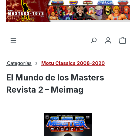
enido principal
El c
Categorías
Motu Classics 2008-2020
El Mundo de los Masters
Revista 2 – Meimag
Omitir galería de imágenes