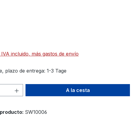
 IVA incluido, más gastos de envío
e, plazo de entrega: 1-3 Tage
d del producto: introduce la cantidad d
A la cesta
producto:
SW10006