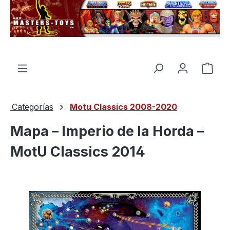
enido principal
El c
Categorías
Motu Classics 2008-2020
Mapa – Imperio de la Horda –
MotU Classics 2014
Omitir galería de imágenes