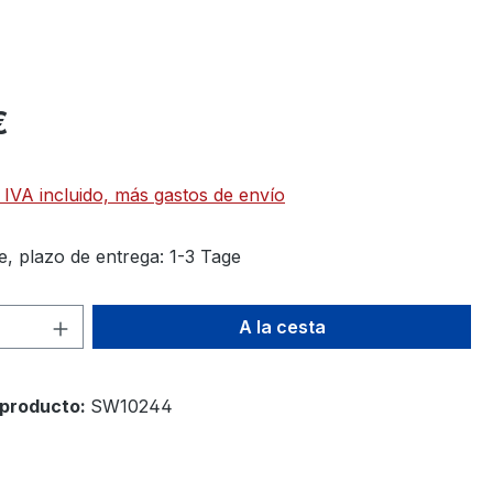
€
 IVA incluido, más gastos de envío
e, plazo de entrega: 1-3 Tage
d del producto: introduce la cantidad d
A la cesta
producto:
SW10244