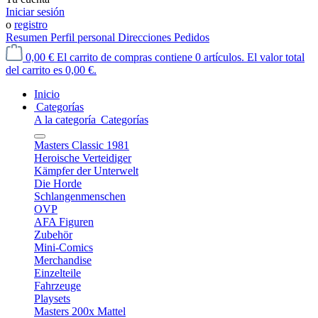
Iniciar sesión
o
registro
Resumen
Perfil personal
Direcciones
Pedidos
0,00 €
El carrito de compras contiene 0 artículos. El valor total
del carrito es 0,00 €.
Inicio
Categorías
A la categoría Categorías
Masters Classic 1981
Heroische Verteidiger
Kämpfer der Unterwelt
Die Horde
Schlangenmenschen
OVP
AFA Figuren
Zubehör
Mini-Comics
Merchandise
Einzelteile
Fahrzeuge
Playsets
Masters 200x Mattel