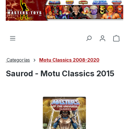
enido principal
El c
Categorías
Motu Classics 2008-2020
Saurod - Motu Classics 2015
Omitir galería de imágenes