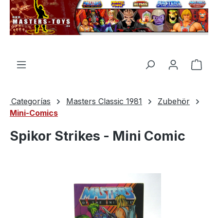
enido principal
El c
Categorías
Masters Classic 1981
Zubehör
Mini-Comics
Spikor Strikes - Mini Comic
Omitir galería de imágenes