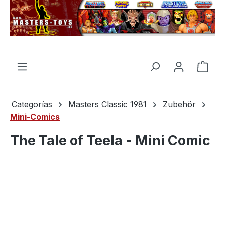
enido principal
El c
Categorías
Masters Classic 1981
Zubehör
Mini-Comics
The Tale of Teela - Mini Comic
Omitir galería de imágenes