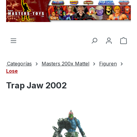
enido principal
El c
Categorías
Masters 200x Mattel
Figuren
Lose
Trap Jaw 2002
Omitir galería de imágenes