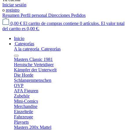
Iniciar sesión
o
registro
Resumen
Perfil personal
Direcciones
Pedidos
0,00 €
El carrito de compras contiene 0 artículos. El valor total
del carrito es 0,00 €.
Inicio
Categorías
A la categoría Categorías
Masters Classic 1981
Heroische Verteidiger
Kämpfer der Unterwelt
Die Horde
Schlangenmenschen
OVP
AFA Figuren
Zubehör
Mini-Comics
Merchandise
Einzelteile
Fahrzeuge
Playsets
Masters 200x Mattel