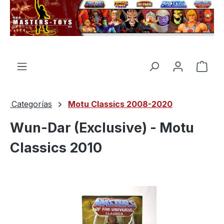
enido principal
El c
Categorías
Motu Classics 2008-2020
Wun-Dar (Exclusive) - Motu
Classics 2010
Omitir galería de imágenes