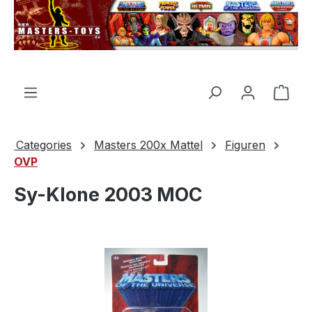
in content
Shop
Categories
Masters 200x Mattel
Figuren
OVP
Sy-Klone 2003 MOC
Skip image gallery