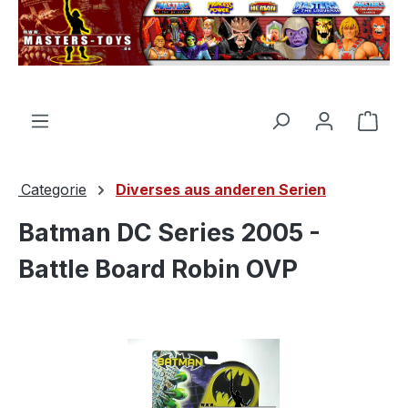
nuto principale
Il c
Categorie
Diverses aus anderen Serien
Batman DC Series 2005 -
Battle Board Robin OVP
Salta la galleria di immagini