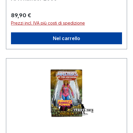
Prezzo normale:
89,90 €
Prezzi incl. IVA più costi di spedizione
Nel carrello