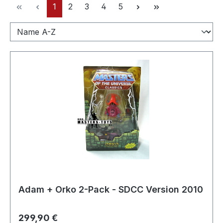
Pagina
Pagina
Pagina
Pagina
Pagina
1
2
3
4
5
Adam + Orko 2-Pack - SDCC Version 2010
Prezzo normale:
299,90 €