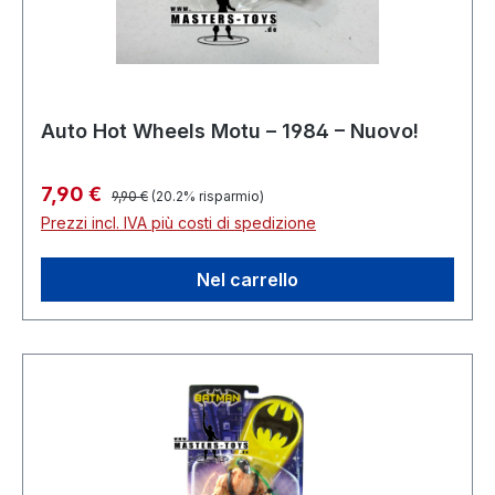
Auto Hot Wheels Motu – 1984 – Nuovo!
Prezzo normale:
Prezzo di vendita:
7,90 €
9,90 €
(20.2% risparmio)
Prezzi incl. IVA più costi di spedizione
Nel carrello