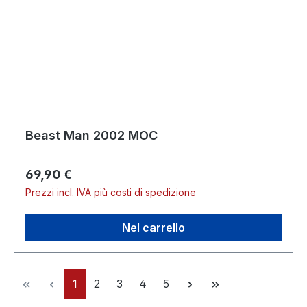
Beast Man 2002 MOC
Prezzo normale:
69,90 €
Prezzi incl. IVA più costi di spedizione
Nel carrello
Pagina
Pagina
Pagina
Pagina
Pagina
1
2
3
4
5