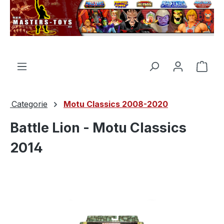
nuto principale
Il c
Categorie
Motu Classics 2008-2020
Battle Lion - Motu Classics
2014
Salta la galleria di immagini