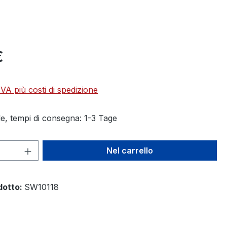
€
 IVA più costi di spedizione
e, tempi di consegna: 1-3 Tage
 del prodotto: inserisci la quantità des
Nel carrello
dotto:
SW10118