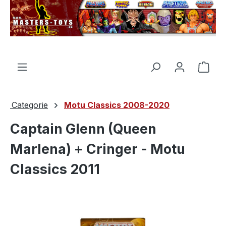
nuto principale
Il c
Categorie
Motu Classics 2008-2020
Captain Glenn (Queen
Marlena) + Cringer - Motu
Classics 2011
Salta la galleria di immagini