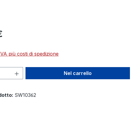
€
 IVA più costi di spedizione
 del prodotto: inserisci la quantità des
Nel carrello
dotto:
SW10362