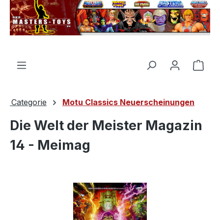
nuto principale
Il c
Categorie
Motu Classics Neuerscheinungen
Die Welt der Meister Magazin
14 - Meimag
Salta la galleria di immagini