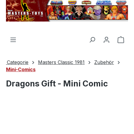
nuto principale
Il c
Categorie
Masters Classic 1981
Zubehör
Mini-Comics
Dragons Gift - Mini Comic
Salta la galleria di immagini