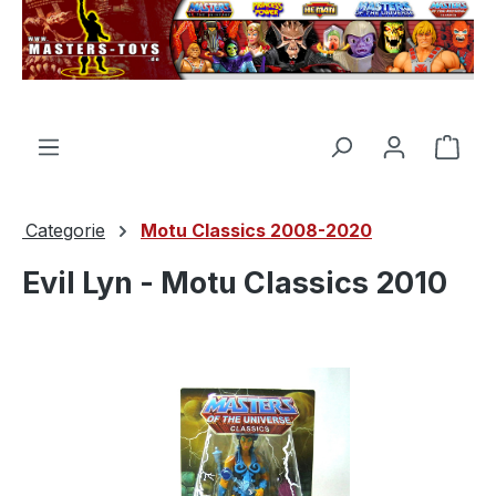
nuto principale
Il c
Categorie
Motu Classics 2008-2020
Evil Lyn - Motu Classics 2010
Salta la galleria di immagini