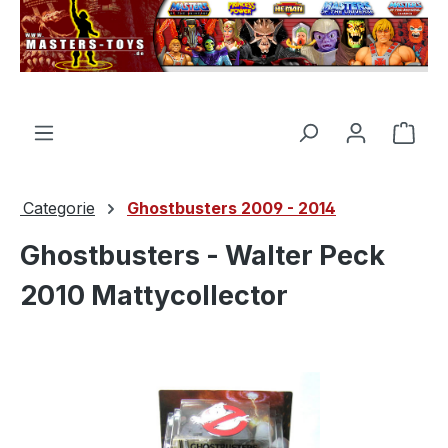
nuto principale
Il c
Categorie
Ghostbusters 2009 - 2014
Ghostbusters - Walter Peck
2010 Mattycollector
Salta la galleria di immagini