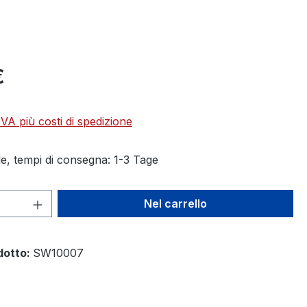
€
 IVA più costi di spedizione
e, tempi di consegna: 1-3 Tage
 del prodotto: inserisci la quantità des
Nel carrello
dotto:
SW10007