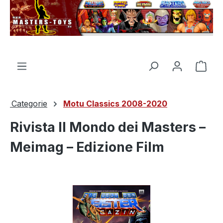
nuto principale
Il c
Categorie
Motu Classics 2008-2020
Rivista Il Mondo dei Masters –
Meimag – Edizione Film
Salta la galleria di immagini