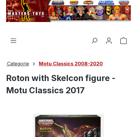
nuto principale
Il c
Categorie
Motu Classics 2008-2020
Roton with Skelcon figure -
Motu Classics 2017
Salta la galleria di immagini