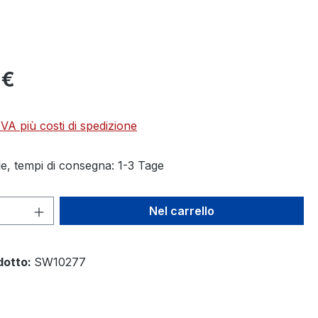
 €
 IVA più costi di spedizione
e, tempi di consegna: 1-3 Tage
 del prodotto: inserisci la quantità des
Nel carrello
dotto:
SW10277