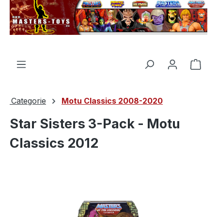
nuto principale
Il c
Categorie
Motu Classics 2008-2020
Star Sisters 3-Pack - Motu
Classics 2012
Salta la galleria di immagini