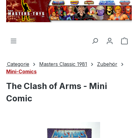
nuto principale
Il c
Categorie
Masters Classic 1981
Zubehör
Mini-Comics
The Clash of Arms - Mini
Comic
Salta la galleria di immagini