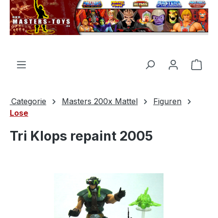
nuto principale
Il c
Categorie
Masters 200x Mattel
Figuren
Lose
Tri Klops repaint 2005
Salta la galleria di immagini