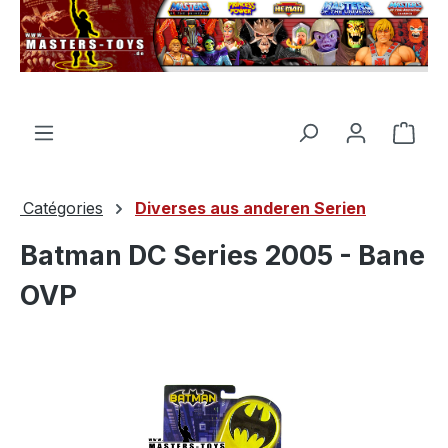
tenu principal
Le p
Catégories
Diverses aus anderen Serien
Batman DC Series 2005 - Bane
OVP
Ignorer la galerie d'images