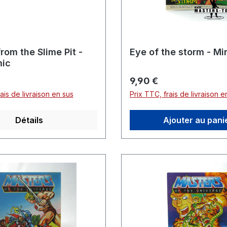
rom the Slime Pit -
Eye of the storm - Mi
mic
er :
Prix régulier :
9,90 €
ais de livraison en sus
Prix TTC, frais de livraison e
Détails
Ajouter au pani