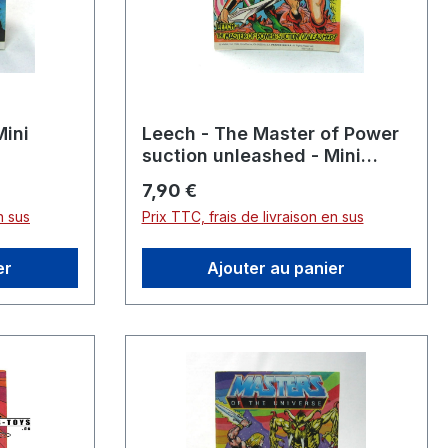
Mini
Leech - The Master of Power
suction unleashed - Mini
Comic
Prix régulier :
7,90 €
n sus
Prix TTC, frais de livraison en sus
er
Ajouter au panier