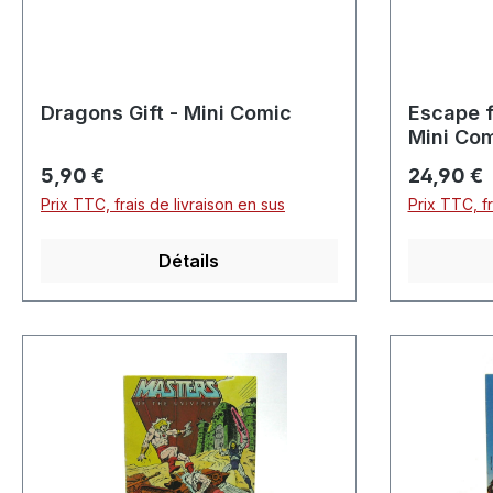
Dragons Gift - Mini Comic
Escape f
Mini Co
Prix régulier :
Prix réguli
5,90 €
24,90 €
Prix TTC, frais de livraison en sus
Prix TTC, fr
Détails