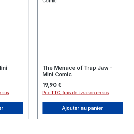
ini
The Menace of Trap Jaw -
Mini Comic
Prix régulier :
19,90 €
n sus
Prix TTC, frais de livraison en sus
er
Ajouter au panier