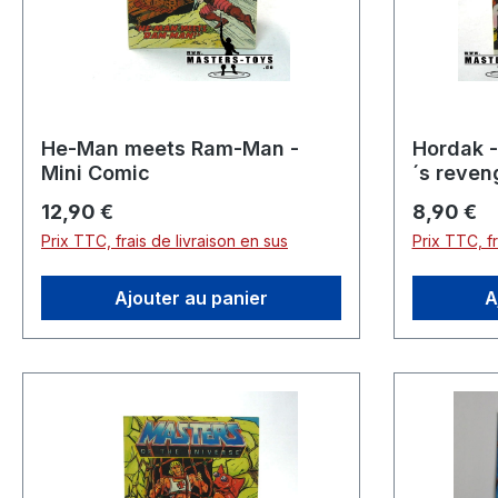
He-Man meets Ram-Man -
Hordak -
Mini Comic
´s reven
Prix régulier :
Prix réguli
12,90 €
8,90 €
Prix TTC, frais de livraison en sus
Prix TTC, fr
Ajouter au panier
A