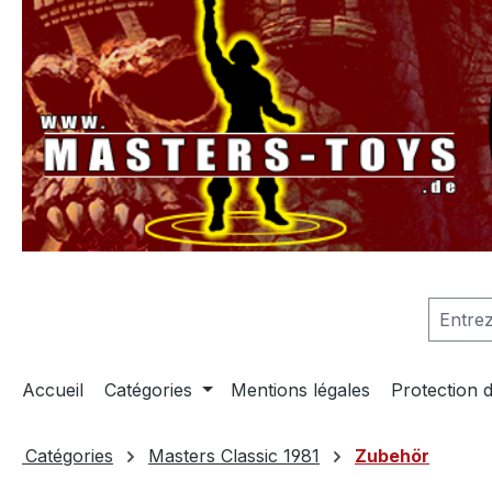
recherche
Passer à la navigation principale
Accueil
Catégories
Mentions légales
Protection 
Catégories
Masters Classic 1981
Zubehör