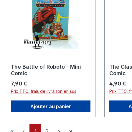
The Battle of Roboto - Mini
The Clas
Comic
Comic
Prix régulier :
Prix réguli
7,90 €
4,90 €
Prix TTC, frais de livraison en sus
Prix TTC, fr
Ajouter au panier
A
Page
Page
1
2