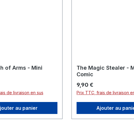
h of Arms - Mini
The Magic Stealer - M
Comic
er :
Prix régulier :
9,90 €
ais de livraison en sus
Prix TTC, frais de livraison e
jouter au panier
Ajouter au pani