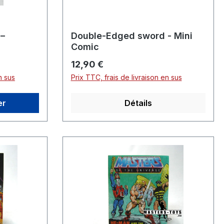
 –
Double-Edged sword - Mini
Comic
Prix régulier :
12,90 €
n sus
Prix TTC, frais de livraison en sus
er
Détails