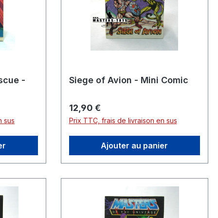
scue -
Siege of Avion - Mini Comic
Prix régulier :
12,90 €
n sus
Prix TTC, frais de livraison en sus
er
Ajouter au panier