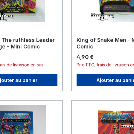
 The ruthless Leader
King of Snake Men - 
ge - Mini Comic
Comic
er :
Prix régulier :
4,90 €
ais de livraison en sus
Prix TTC, frais de livraison e
jouter au panier
Ajouter au pani