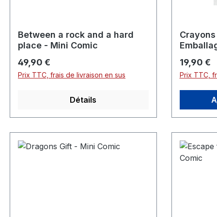
Between a rock and a hard
Crayons 
place - Mini Comic
Emballag
Prix régulier :
Prix réguli
49,90 €
19,90 €
Prix TTC, frais de livraison en sus
Prix TTC, fr
Détails
A