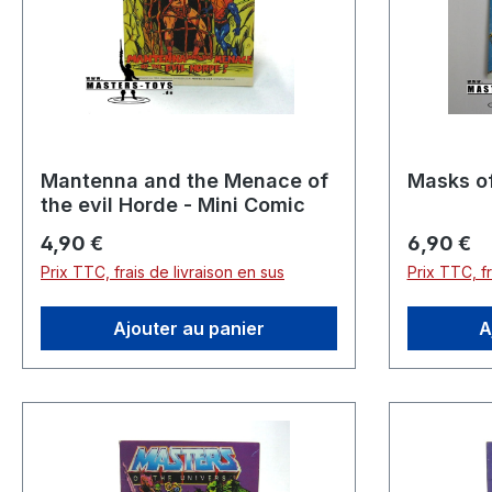
Mantenna and the Menace of
Masks of
the evil Horde - Mini Comic
Prix régulier :
Prix réguli
4,90 €
6,90 €
Prix TTC, frais de livraison en sus
Prix TTC, fr
Ajouter au panier
A