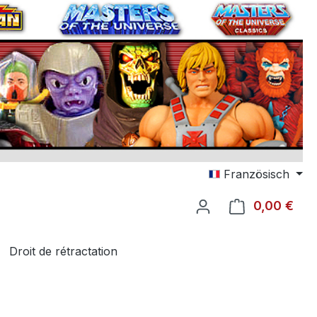
Französisch
0,00 €
Le p
Droit de rétractation