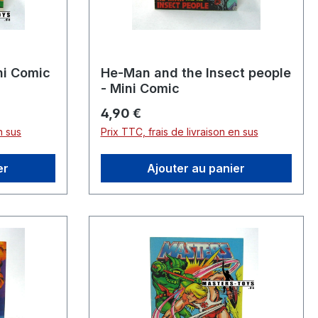
ni Comic
He-Man and the Insect people
- Mini Comic
Prix régulier :
4,90 €
n sus
Prix TTC, frais de livraison en sus
er
Ajouter au panier