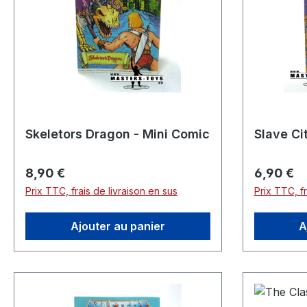
Skeletors Dragon - Mini Comic
Slave Ci
Prix régulier :
Prix réguli
8,90 €
6,90 €
Prix TTC, frais de livraison en sus
Prix TTC, fr
Ajouter au panier
A