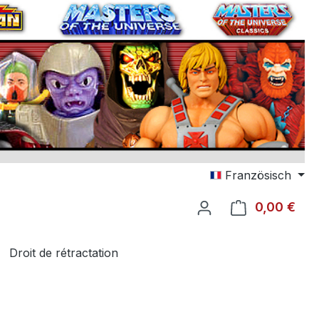
Französisch
0,00 €
Le p
Droit de rétractation