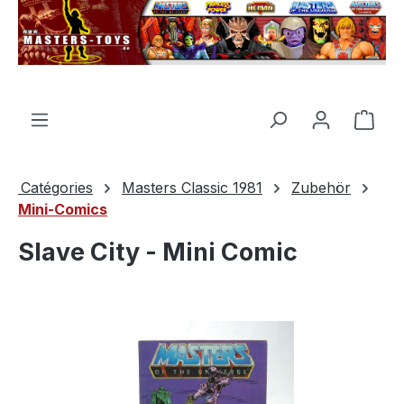
tenu principal
Le p
Catégories
Masters Classic 1981
Zubehör
Mini-Comics
Slave City - Mini Comic
Ignorer la galerie d'images