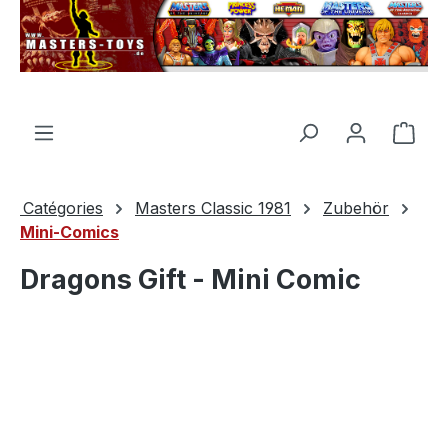
tenu principal
Le p
Catégories
Masters Classic 1981
Zubehör
Mini-Comics
Dragons Gift - Mini Comic
Ignorer la galerie d'images