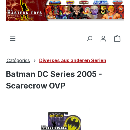
tenu principal
Le p
Catégories
Diverses aus anderen Serien
Batman DC Series 2005 -
Scarecrow OVP
Ignorer la galerie d'images