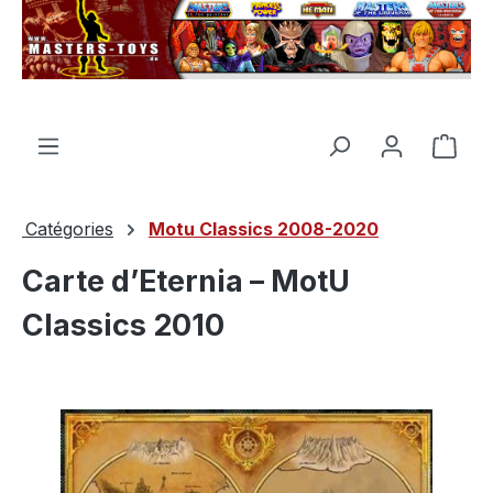
tenu principal
Le p
Catégories
Motu Classics 2008-2020
Carte d’Eternia – MotU
Classics 2010
Ignorer la galerie d'images