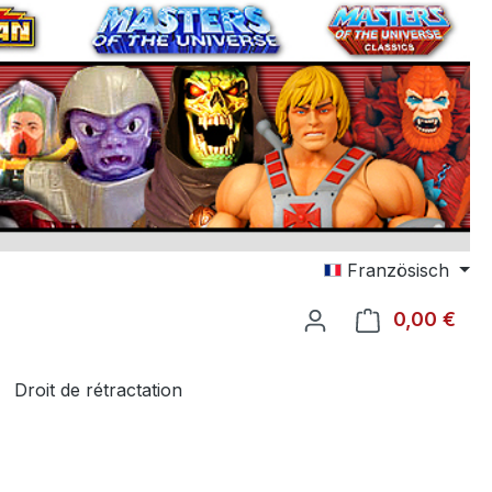
Französisch
0,00 €
Le p
Droit de rétractation