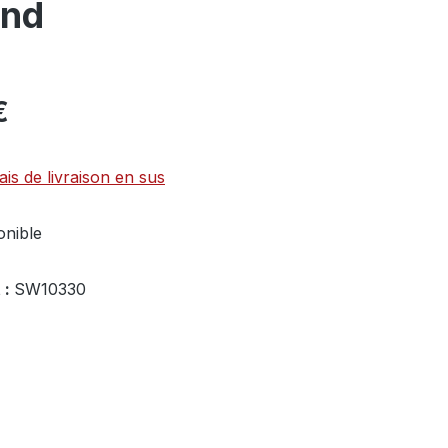
and
€
ais de livraison en sus
onible
 :
SW10330