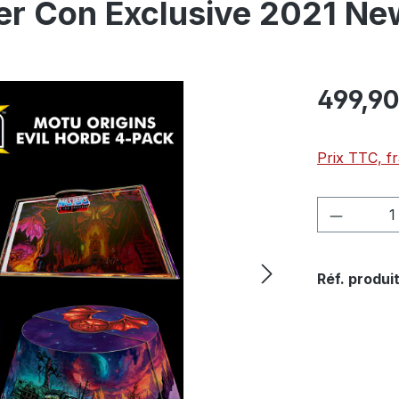
er Con Exclusive 2021 Ne
499,90
Prix TTC, fr
Quantité
Réf. produit