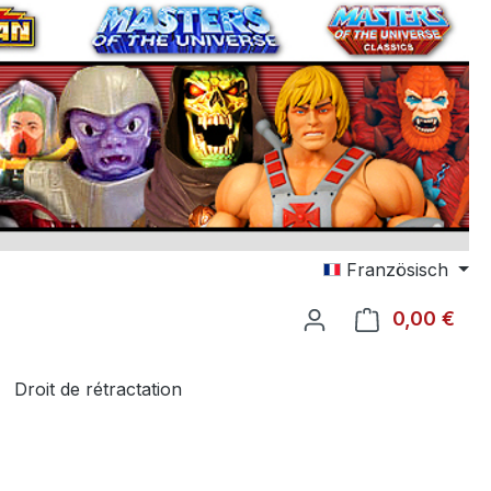
Französisch
0,00 €
Le p
Droit de rétractation