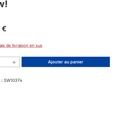
w!
 €
ais de livraison en sus
 de produit : Entrez la quantité souhai
Ajouter au panier
 :
SW10374