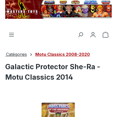
tenu principal
Le p
Catégories
Motu Classics 2008-2020
Galactic Protector She-Ra -
Motu Classics 2014
Ignorer la galerie d'images