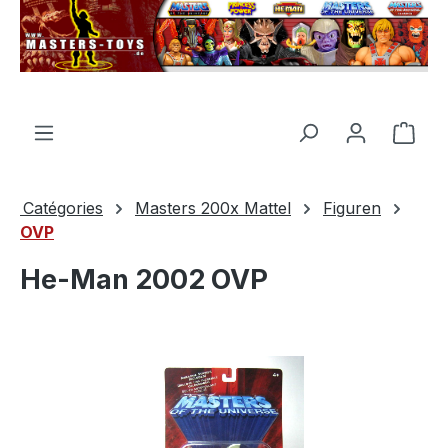
tenu principal
Le p
Catégories
Masters 200x Mattel
Figuren
OVP
He-Man 2002 OVP
Ignorer la galerie d'images