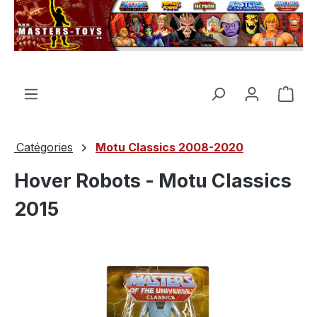
tenu principal
Le p
Catégories
Motu Classics 2008-2020
Hover Robots - Motu Classics
2015
Ignorer la galerie d'images