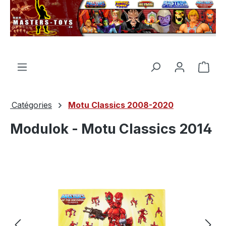
tenu principal
Le p
Catégories
Motu Classics 2008-2020
Modulok - Motu Classics 2014
Ignorer la galerie d'images