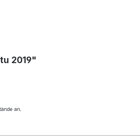
otu 2019"
tände an.