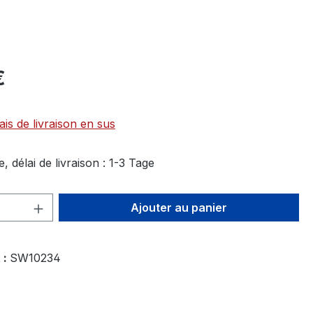
€
ais de livraison en sus
, délai de livraison : 1-3 Tage
 de produit : Entrez la quantité souhai
Ajouter au panier
 :
SW10234