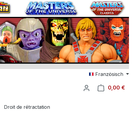
Französisch
0,00 €
Le p
Droit de rétractation