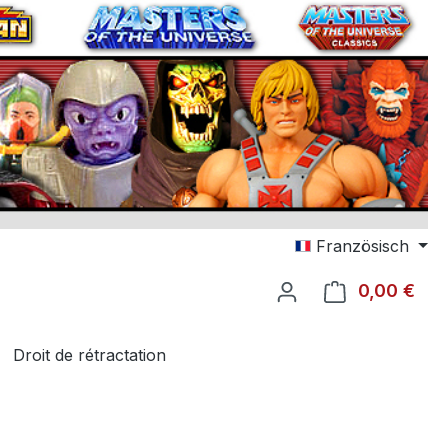
Französisch
0,00 €
Le p
Droit de rétractation