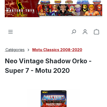
tenu principal
Le p
Catégories
Motu Classics 2008-2020
Neo Vintage Shadow Orko -
Super 7 - Motu 2020
Ignorer la galerie d'images